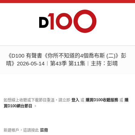
《D100 有聲書《你所不知道的4個喬布斯 (二)》彭
晴》2026-05-14︱第43季 第11集︱主持：彭晴
如想線上收聽或下載節目重溫，請立即
登入
或
購買D100收聽服務
或
購
買D100網台節目
。
新建帳戶，這請按此
註冊