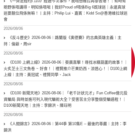
《一齊足經Ep.110》經過今次事件，我唔想維拉再黎香港！｜有時有
啲野係唔講得，明知係唔啱丨我好Proud of唔係Big 6既球迷｜永遠真球
迷要靚位飛係無嘛！丨主持：Philip Lui、嘉賓：Kidd So@香港維拉球迷
會
2026/08/06
《反斗歷史》2026-08-06︱路蘭版《奧德賽》的古典英雄主義︱主
持：倫爺，周sir
2026/08/06
《D100 上綱上線》2026-08-06｜葵廣直擊！尋找冰糖葫蘆的故事！｜
火炙芝士三文魚卷 ~ 好食！｜禮賢推介芒果奶西，涼透心！｜D100上綱
上線︱主持：黃冠斌、禮賢同學、Jack
2026/08/06
《D100 新聞天地》2026-08-06｜「老千計狀元才」Fun Coffee億元投
資騙局 與時並進可列入現代騙術大全？受害苦主分享整個受騙過程！｜
D100新聞天地｜主持：李錦洪、陳珏明
2026/08/06
《人間錦言》2026-08-06︱第44季 第10集E – 最後的尊嚴︱主持：李
錦洪