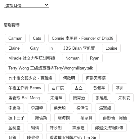
慶爆搜尋
Carman
Cats
Connie 李玥穎 - Founder of Drip39
Elaine
Gary
In
JBS Brian 李凱賢
Louise
Miracle 社交力學培訓導師
Norman
Ryan
Terry Wong 王總講軍事@TerryWongmilitarytalk
九十後文藝少女 - 賈雅緻
何啟明
何爵天導演
午夜工作者 Benny
古庄辰
古立
吳佩孚
基哥
孟希璘 Ball Mang
宋浩暉
康常治
張曉嵐
朱利安
李錦鴻
李鑑峰
梁天琦
楊偉倫
湯寳如
瘋中三子
羅倫斯
羅海憫
葉家寶
薛影儀 - 阿儀
藍精靈
蝌蚪
許莎朗
譚雁瞳
鄭遨汶法筠師傅
阿銀
陳俊偉
香港催眠輔導中心 Tim Sir