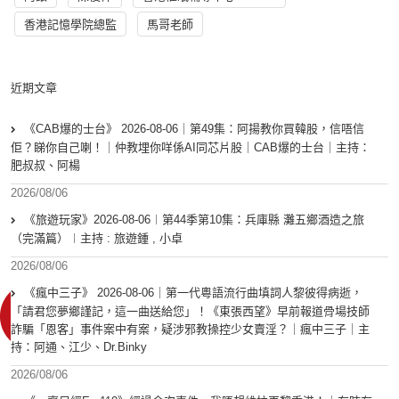
香港記憶學院總監
馬哥老師
近期文章
《CAB爆的士台》 2026-08-06｜第49集：阿揚教你買韓股，信唔信
佢？睇你自己喇！｜仲教埋你咩係AI同芯片股｜CAB爆的士台｜主持：
肥叔叔、阿楊
2026/08/06
《旅遊玩家》2026-08-06︱第44季第10集：兵庫縣 灘五鄉酒造之旅
（完滿篇）︱主持 : 旅遊鍾 , 小卓
2026/08/06
《瘋中三子》 2026-08-06｜第一代粵語流行曲填詞人黎彼得病逝，
「請君您夢鄉謹記，這一曲送給您」！《東張西望》早前報道骨場技師
詐騙「恩客」事件案中有案，疑涉邪教操控少女賣淫？｜瘋中三子｜主
持：阿通、江少、Dr.Binky
2026/08/06