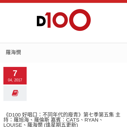
羅海憫
7
04, 2017
《D100 好唱口：不同年代的廢青》第七季第五集 主
持：羅旭海、羅倫斯 嘉賓︰CATS、RYAN、
LOUISE、羅海憫 (逢星期五更新)