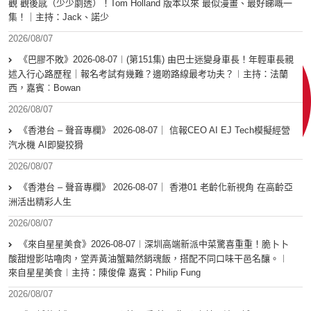
觀 觀後感（少少劇透）！Tom Holland 版本以來 最似漫畫、最好睇嘅一
集！｜主持：Jack、諾少
2026/08/07
《巴膠不敗》2026-08-07︱(第151集) 由巴士迷變身車長！年輕車長親
述入行心路歷程｜報名考試有幾難？邊啲路線最考功夫？︱主持：法蘭
西，嘉賓︰Bowan
2026/08/07
《香港台 – 聲音專欄》 2026-08-07｜ 信報CEO AI EJ Tech模擬經營
汽水機 AI即變狡猾
2026/08/07
《香港台 – 聲音專欄》 2026-08-07｜ 香港01 老齡化新視角 在高齡亞
洲活出精彩人生
2026/08/07
《來自星星美食》2026-08-07︱深圳高端新派中菜驚喜重重！脆卜卜
酸甜燈影咕嚕肉，堂弄黃油蟹黯然銷魂飯，搭配不同口味干邑名釀。︱
來自星星美食︱主持：陳俊偉 嘉賓：Philip Fung
2026/08/07