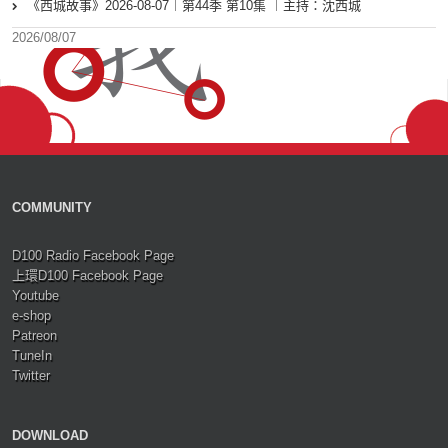
《西城故事》2026-08-07︱第44季 第10集 ︱主持：沈西城
2026/08/07
COMMUNITY
D100 Radio Facebook Page
上環D100 Facebook Page
Youtube
e-shop
Patreon
TuneIn
Twitter
DOWNLOAD