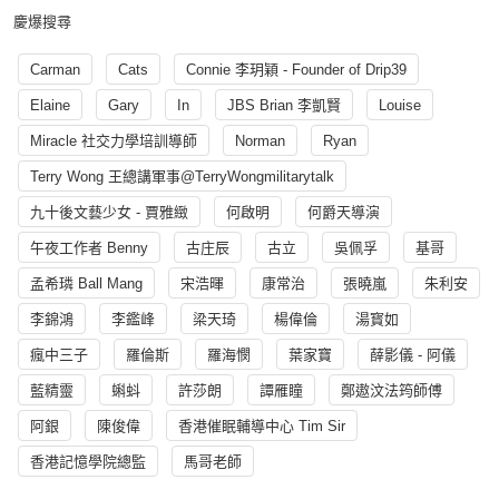
慶爆搜尋
Carman
Cats
Connie 李玥穎 - Founder of Drip39
Elaine
Gary
In
JBS Brian 李凱賢
Louise
Miracle 社交力學培訓導師
Norman
Ryan
Terry Wong 王總講軍事@TerryWongmilitarytalk
九十後文藝少女 - 賈雅緻
何啟明
何爵天導演
午夜工作者 Benny
古庄辰
古立
吳佩孚
基哥
孟希璘 Ball Mang
宋浩暉
康常治
張曉嵐
朱利安
李錦鴻
李鑑峰
梁天琦
楊偉倫
湯寳如
瘋中三子
羅倫斯
羅海憫
葉家寶
薛影儀 - 阿儀
藍精靈
蝌蚪
許莎朗
譚雁瞳
鄭遨汶法筠師傅
阿銀
陳俊偉
香港催眠輔導中心 Tim Sir
香港記憶學院總監
馬哥老師