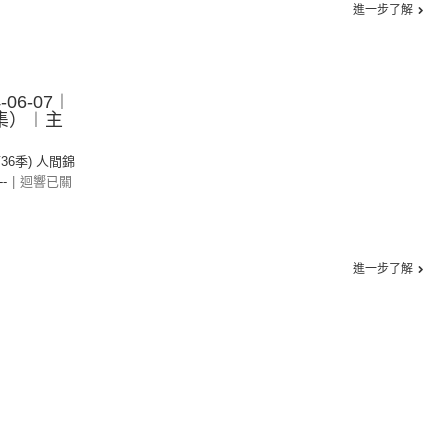
進一步了解
06-07︱
集）︱主
第36季) 人間錦
--
|
迴響已關
進一步了解