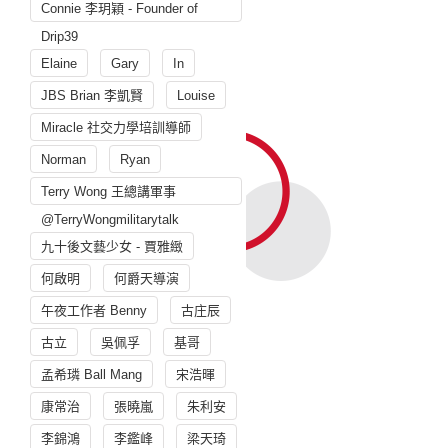
Connie 李玥穎 - Founder of
Drip39
Elaine
Gary
In
JBS Brian 李凱賢
Louise
Miracle 社交力學培訓導師
Norman
Ryan
Terry Wong 王總講軍事
@TerryWongmilitarytalk
九十後文藝少女 - 賈雅緻
何啟明
何爵天導演
午夜工作者 Benny
古庄辰
古立
吳佩孚
基哥
孟希璘 Ball Mang
宋浩暉
康常治
張曉嵐
朱利安
李錦鴻
李鑑峰
梁天琦