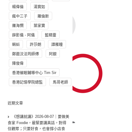
楊偉倫
湯寳如
瘋中三子
羅倫斯
羅海憫
葉家寶
薛影儀 - 阿儀
藍精靈
蝌蚪
許莎朗
譚雁瞳
鄭遨汶法筠師傅
阿銀
陳俊偉
香港催眠輔導中心 Tim Sir
香港記憶學院總監
馬哥老師
近期文章
《想講就講》2026-08-07｜要做美
食家 Foodie，最緊要講真話，對得
住觀眾；只要好食，也會撐小店食