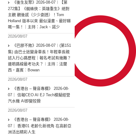
《後生友聚》2026-08-07︱【第
272集】《蜘蛛俠：英雄重生》絕對
主觀 觀後感（少少劇透）！Tom
Holland 版本以來 最似漫畫、最好睇
嘅一集！｜主持：Jack、諾少
2026/08/07
《巴膠不敗》2026-08-07︱(第151
集) 由巴士迷變身車長！年輕車長親
述入行心路歷程｜報名考試有幾難？
邊啲路線最考功夫？︱主持：法蘭
西，嘉賓︰Bowan
2026/08/07
《香港台 – 聲音專欄》 2026-08-
07｜ 信報CEO AI EJ Tech模擬經營
汽水機 AI即變狡猾
2026/08/07
《香港台 – 聲音專欄》 2026-08-
07｜ 香港01 老齡化新視角 在高齡亞
洲活出精彩人生