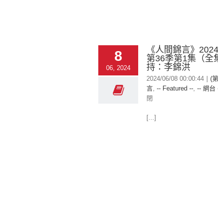
《人間錦言》2024-
8
第36季第1集（全
持：李錦洪
06, 2024
2024/06/08 00:00:44
|
(
言
,
-- Featured --
,
-- 網台 
閉
[...]