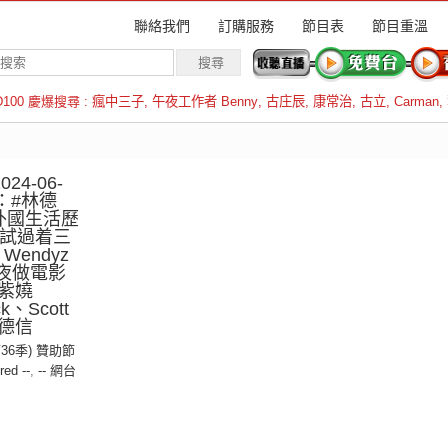
聯絡我們
訂購服務
節目表
節目重溫
D100 慶爆搜尋 :
瘋中三子
,
午夜工作者 Benny
,
古庄辰
,
康常治
,
古立
,
Carman
,
羅倫斯
24-06-
：#林德
外國生活歷
x 試過着三
Wendyz
三夜做電影
紫嬈
ck、Scott
德信
第36季) 贊助節
red --
,
-- 網台