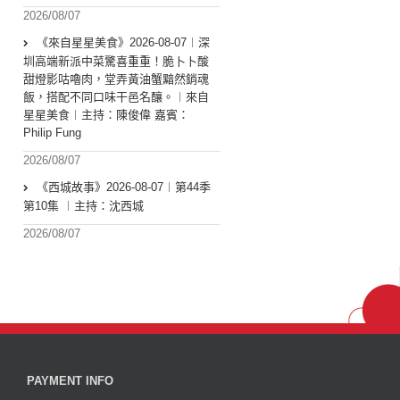
2026/08/07
《來自星星美食》2026-08-07︱深
圳高端新派中菜驚喜重重！脆卜卜酸
甜燈影咕嚕肉，堂弄黃油蟹黯然銷魂
飯，搭配不同口味干邑名釀。︱來自
星星美食︱主持：陳俊偉 嘉賓：
Philip Fung
2026/08/07
《西城故事》2026-08-07︱第44季
第10集 ︱主持：沈西城
2026/08/07
PAYMENT INFO