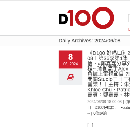
Daily Archives:
2024/06/08
《D100 好唱口》20
8
08︱第36季第1集
信、#鄭嘉嘉分享
06, 2024
程~ 瑜伽高手Ale
角褲上電視節目 ?! 
閉關Studio三日
音樂！︱主持：朱
Khloe Chu、Patri
嘉賓：鄭嘉嘉、林
2024/06/08 18:00:08
|
(
目 - D100好唱口
,
-- Featu
--
|
0條評論
[...]