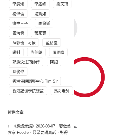
李錦鴻
李鑑峰
梁天琦
楊偉倫
湯寳如
瘋中三子
羅倫斯
羅海憫
葉家寶
薛影儀 - 阿儀
藍精靈
蝌蚪
許莎朗
譚雁瞳
鄭遨汶法筠師傅
阿銀
陳俊偉
香港催眠輔導中心 Tim Sir
香港記憶學院總監
馬哥老師
近期文章
《想講就講》2026-08-07｜要做美
食家 Foodie，最緊要講真話，對得