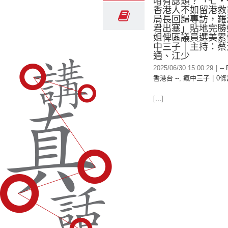
咁有諗頭？「七‧
香港人不如留港救
局長回歸專訪，羅
君出塞」貼地完勝
姐俾區議員選美累
中三子｜主持：蔡
通、江少
2025/06/30 15:00:29
|
--
香港台 --
,
瘋中三子
|
0條
[...]