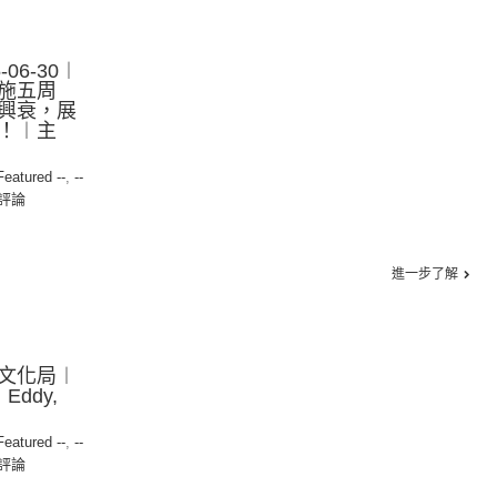
06-30︱
施五周
興衰，展
！︱主
 Featured --
,
--
評論
進一步了解
文化局︱
Eddy,
 Featured --
,
--
評論