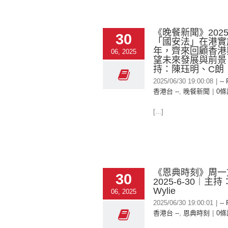
《晚餐新聞》2025-
30
「國安法」在港實
年，齊來回顧香港
06, 2025
望未來發展與前景
持：陳珏明、C朗
2025/06/30 19:00:08
|
--
香港台 --
,
晚餐新聞
|
0條
[...]
《恩典時刻》周一
30
2025-6-30︱主持：
Wylie
06, 2025
2025/06/30 19:00:01
|
--
香港台 --
,
恩典時刻
|
0條