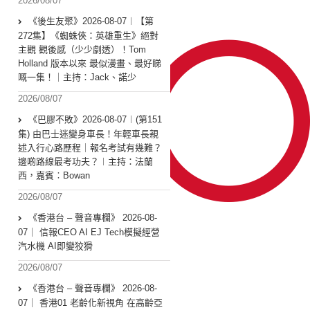
2026/08/07
《後生友聚》2026-08-07︱【第
272集】《蜘蛛俠：英雄重生》絕對
主觀 觀後感（少少劇透）！Tom
Holland 版本以來 最似漫畫、最好睇
嘅一集！｜主持：Jack、諾少
2026/08/07
《巴膠不敗》2026-08-07︱(第151
集) 由巴士迷變身車長！年輕車長親
述入行心路歷程｜報名考試有幾難？
邊啲路線最考功夫？︱主持：法蘭
西，嘉賓︰Bowan
2026/08/07
《香港台 – 聲音專欄》 2026-08-
07｜ 信報CEO AI EJ Tech模擬經營
汽水機 AI即變狡猾
2026/08/07
《香港台 – 聲音專欄》 2026-08-
07｜ 香港01 老齡化新視角 在高齡亞