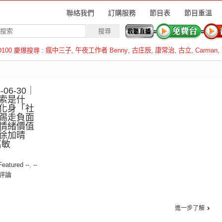
聯絡我們
訂購服務
節目表
節目重溫
D100 慶爆搜尋 :
瘋中三子
,
午夜工作者 Benny
,
古庄辰
,
康常治
,
古立
,
Carman
,
羅倫斯
06-30｜
索是什
化身「社
踢走負面
情緒價值
徐加晴
嘉敏
 Featured --
,
--
評論
進一步了解