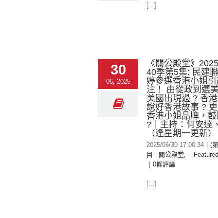
[...]
《關公殿堂》2025-
30
40季第5集: 民建
婷參選香港小姐引
06, 2025
注！ 由從政到選
美國出現過 ? 香
說好香港故事 ? 
香港小姐品牌，鼓
?｜主持：何安達
（逢星期一更新）
2025/06/30 17:00:34
|
(
目 - 關公殿堂
,
-- Featured
|
0條評論
[...]