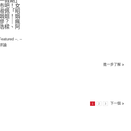
一假期」
市吧！女
淑佩「昭
娟姐！娟
慘？｜瘋
浩樑、阿
 Featured --
,
--
評論
進一步了解
下一個
1
2
3