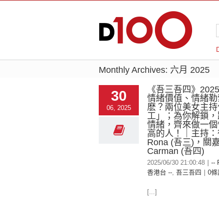
Monthly Archives:
六月 2025
《吾三吾四》2025-
30
情緒價值、情緒勒
麽？兩位美女主持
06, 2025
工」；為你解鎖，
情緒，齊來做一個
高的人！｜主持：
Rona (吾三)，關
Carman (吾四)
2025/06/30 21:00:48
|
--
香港台 --
,
吾三吾四
|
0條
[...]