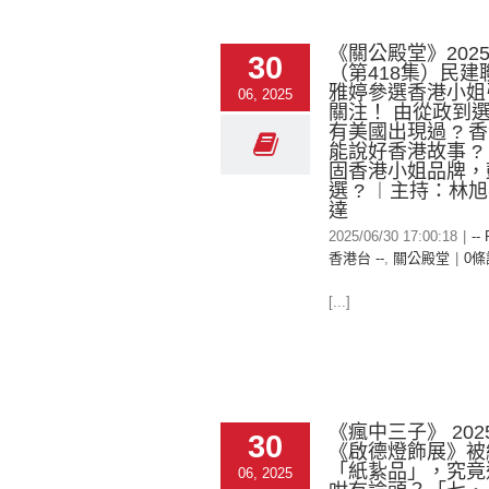
《關公殿堂》2025-
30
（第418集）民建
雅婷參選香港小姐
06, 2025
關注！ 由從政到
有美國出現過 ? 
能說好香港故事 ?
固香港小姐品牌，
選 ? ︱主持：林
達
2025/06/30 17:00:18
|
--
香港台 --
,
關公殿堂
|
0條
[...]
《瘋中三子》 2025
30
《啟德燈飾展》被
「紙紥品」，究竟
06, 2025