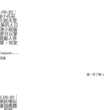
06-30︱
聯小花莊
引起大眾
選美的人只
香港小姐最
 更可以鞏
鼓勵人參
旭華，何安
 Featured --
,
--
評論
進一步了解
-06-30｜
網民嘲似
邊個團體