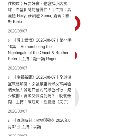
住觀眾；只要好食，也會撐小店食
肆，希望佢哋能捱得住！｜主持：馬
溱禧 Heily, 莊韻澄 Xenia, 嘉賓：雅
軒 Kinki
2026/08/07
《爵士鍾情》2026-08-07︱第44季
10集 – Remembering the
Nightingale of the Orient & Brother
Peter︱主持：鍾一諾 Roger
2026/08/07
《晚餐新聞》2026-08-07｜全球溫
室效應加劇，引發嚴重氣候反常與極
端天氣！各地口號式的綠色出行、減
少碳排，實際又做得到嗎？｜晚餐新
聞｜主持：陳珏明、劉銳紹（夫子）
2026/08/07
《恩典時刻：聖樂漫遊》2026年8
月07日 主持：以諾