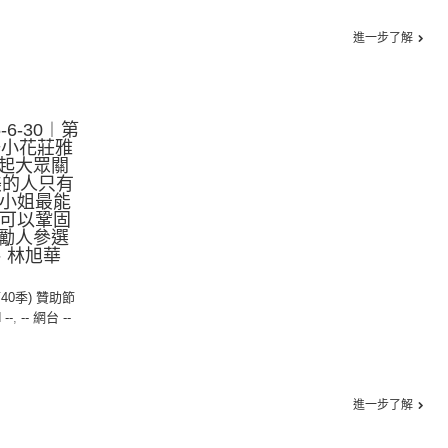
進一步了解
6-30︱第
聯小花莊雅
起大眾關
美的人只有
港小姐最能
更可以鞏固
勵人參選
、林旭華
第40季) 贊助節
 --
,
-- 網台 --
進一步了解