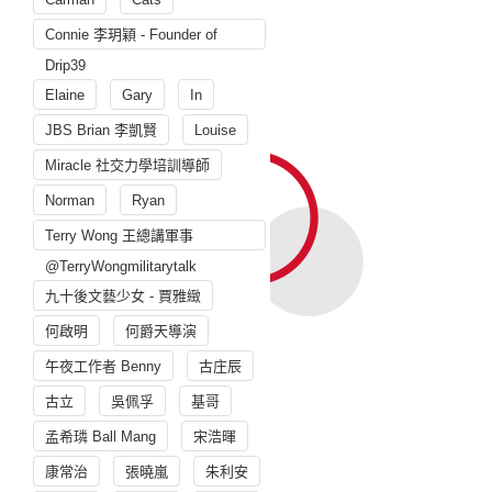
Connie 李玥穎 - Founder of
Drip39
Elaine
Gary
In
JBS Brian 李凱賢
Louise
Miracle 社交力學培訓導師
Norman
Ryan
Terry Wong 王總講軍事
@TerryWongmilitarytalk
九十後文藝少女 - 賈雅緻
何啟明
何爵天導演
午夜工作者 Benny
古庄辰
古立
吳佩孚
基哥
孟希璘 Ball Mang
宋浩暉
康常治
張曉嵐
朱利安