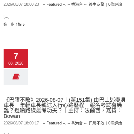
2026/08/07 18:00:23
|
-- Featured --
,
-- 香港台 --
,
後生友聚
|
0條評論
[...]
進一步了解
7
08, 2026
《巴膠不敗》2026-08-07︱(第151集) 由巴士迷變身
車長！年輕車長親述入行心路歷程｜報名考試有幾
難？邊啲路線最考功夫？︱主持：法蘭西，嘉賓︰
Bowan
2026/08/07 18:00:17
|
-- Featured --
,
-- 香港台 --
,
巴膠不敗
|
0條評論