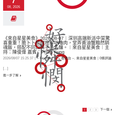
7
08, 2026
《來自星星美食》2026-08-07︱深圳高端新派中菜驚
喜重重！脆卜卜酸甜燈影咕嚕肉，堂弄黃油蟹黯然銷
魂飯，搭配不同口味干邑名釀。︱來自星星美食︱主
持：陳俊偉 嘉賓：Philip Fung
2026/08/07 15:25:37
|
-- Featured --
,
-- 香港台 --
,
來自星星美食
|
0條評論
[...]
進一步了解
下一個
1
2
3