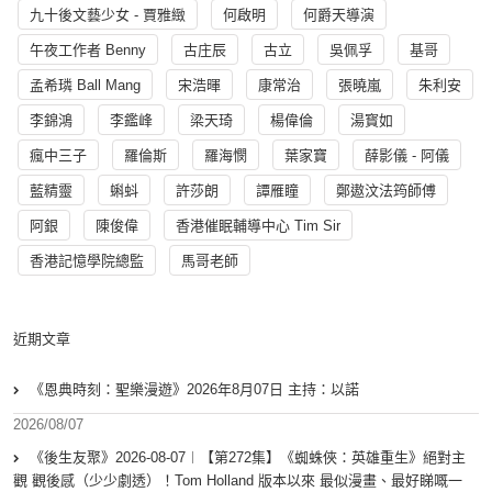
九十後文藝少女 - 賈雅緻
何啟明
何爵天導演
午夜工作者 Benny
古庄辰
古立
吳佩孚
基哥
孟希璘 Ball Mang
宋浩暉
康常治
張曉嵐
朱利安
李錦鴻
李鑑峰
梁天琦
楊偉倫
湯寳如
瘋中三子
羅倫斯
羅海憫
葉家寶
薛影儀 - 阿儀
藍精靈
蝌蚪
許莎朗
譚雁瞳
鄭遨汶法筠師傅
阿銀
陳俊偉
香港催眠輔導中心 Tim Sir
香港記憶學院總監
馬哥老師
近期文章
《恩典時刻：聖樂漫遊》2026年8月07日 主持：以諾
2026/08/07
《後生友聚》2026-08-07︱【第272集】《蜘蛛俠：英雄重生》絕對主
觀 觀後感（少少劇透）！Tom Holland 版本以來 最似漫畫、最好睇嘅一