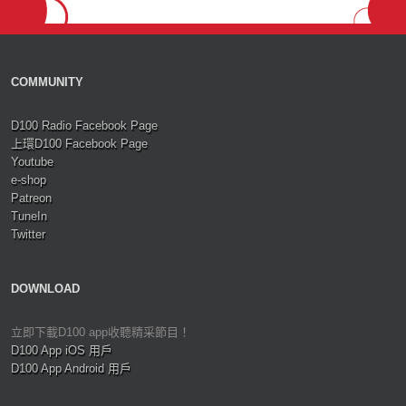
COMMUNITY
D100 Radio Facebook Page
上環D100 Facebook Page
Youtube
e-shop
Patreon
TuneIn
Twitter
DOWNLOAD
立即下載D100 app收聽精采節目！
D100 App iOS 用戶
D100 App Android 用戶