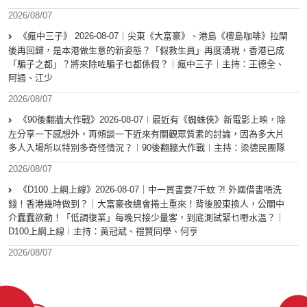
2026/08/07
《瘋中三子》 2026-08-07｜尖東《大富豪》、港島《檀島咖啡》拉閘
後再回歸，是本港做生意的新姿態？「假救生員」再度湧現，香港已成
「騙子之都」？將來除咗騙子乜都係假？｜瘋中三子｜主持：王德全、
阿通、江少
2026/08/07
《90後翻牆大作戰》2026-08-07︱最近有《蜘蛛俠》新電影上映，除
左分享一下感想外，再傾談一下近來有關觀眾質素的討論，因為多大片
多人入場所以特別多奇怪情況？︱90後翻牆大作戰︱主持：梁德民團隊
2026/08/07
《D100 上綱上線》2026-08-07｜中一買書要7千蚊 ?! 外國借書唔洗
錢！香港幾時做到？｜大富豪夜總會捲土重來！背後股東換人，公關中
介蠢蠢欲動！「低調復業」每晚只接少量客，到底測試緊乜嘢水溫？｜
D100上綱上線︱主持：黃冠斌、禮賢同學、何亨
2026/08/07