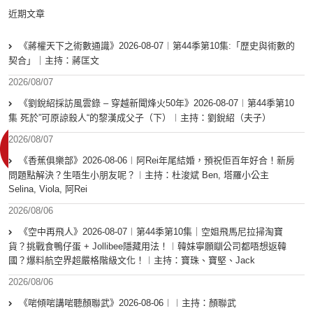
近期文章
《蔣權天下之術數通識》2026-08-07︱第44季第10集:「歴史與術數的
契合」｜主持：蔣匡文
2026/08/07
《劉銳紹採訪風雲錄 – 穿越新聞烽火50年》2026-08-07︱第44季第10
集 死於”可原諒殺人“的黎漢成父子（下）︱主持：劉銳紹（夫子）
2026/08/07
《香蕉俱樂部》2026-08-06︱阿Rei年尾結婚，預祝佢百年好合！新房
問題點解決？生唔生小朋友呢？︱主持：杜浚斌 Ben, 塔羅小公主
Selina, Viola, 阿Rei
2026/08/06
《空中再飛人》2026-08-07︱第44季第10集｜空姐飛馬尼拉掃淘寶
貨？挑戰食鴨仔蛋 + Jollibee隱藏用法！︱韓妹寧願瞓公司都唔想返韓
國？爆料航空界超嚴格階級文化！︱主持：寶珠、寶堅、Jack
2026/08/06
《啱傾啱講啱聽顏聯武》2026-08-06︱︱主持：顏聯武