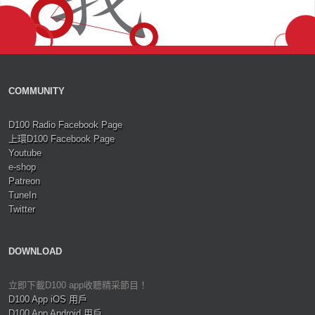
COMMUNITY
D100 Radio Facebook Page
上環D100 Facebook Page
Youtube
e-shop
Patreon
TuneIn
Twitter
DOWNLOAD
立即下載D100 app收聽精采節目！
D100 App iOS 用戶
D100 App Android 用戶