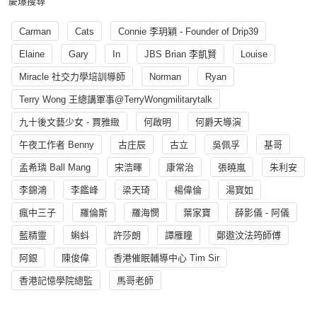
慶爆搜尋
Carman
Cats
Connie 李玥穎 - Founder of Drip39
Elaine
Gary
In
JBS Brian 李凱賢
Louise
Miracle 社交力學培訓導師
Norman
Ryan
Terry Wong 王總講軍事@TerryWongmilitarytalk
九十後文藝少女 - 賈雅緻
何啟明
何爵天導演
午夜工作者 Benny
古庄辰
古立
吳佩孚
基哥
孟希璘 Ball Mang
宋浩暉
康常治
張曉嵐
朱利安
李錦鴻
李鑑峰
梁天琦
楊偉倫
湯寳如
瘋中三子
羅倫斯
羅海憫
葉家寶
薛影儀 - 阿儀
藍精靈
蝌蚪
許莎朗
譚雁瞳
鄭遨汶法筠師傅
阿銀
陳俊偉
香港催眠輔導中心 Tim Sir
香港記憶學院總監
馬哥老師