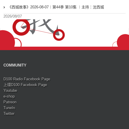
《西城故事》2026-08-07︱第44季 第10集 ︱主持：沈西城
2026/08/07
COMMUNITY
D100 Radio Facebook Page
上環D100 Facebook Page
Youtube
e-shop
Patreon
TuneIn
Twitter