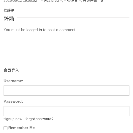
2026/06/12 19:00:52
|
-- Featured --
,
-- 香港台 --
,
恩典時刻
|
0
條評論
評論
You must be
logged in
to post a comment.
會員登入
Username:
Password:
|
signup now
forgot password?
Remember Me