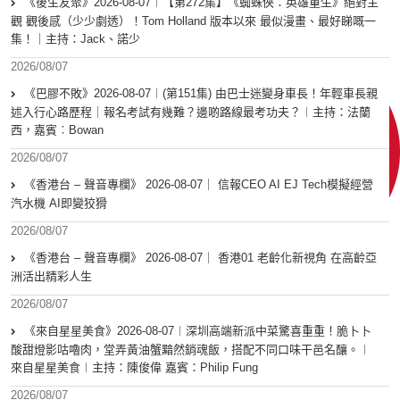
《後生友聚》2026-08-07︱【第272集】《蜘蛛俠：英雄重生》絕對主
觀 觀後感（少少劇透）！Tom Holland 版本以來 最似漫畫、最好睇嘅一
集！｜主持：Jack、諾少
2026/08/07
《巴膠不敗》2026-08-07︱(第151集) 由巴士迷變身車長！年輕車長親
述入行心路歷程｜報名考試有幾難？邊啲路線最考功夫？︱主持：法蘭
西，嘉賓︰Bowan
2026/08/07
《香港台 – 聲音專欄》 2026-08-07｜ 信報CEO AI EJ Tech模擬經營
汽水機 AI即變狡猾
2026/08/07
《香港台 – 聲音專欄》 2026-08-07｜ 香港01 老齡化新視角 在高齡亞
洲活出精彩人生
2026/08/07
《來自星星美食》2026-08-07︱深圳高端新派中菜驚喜重重！脆卜卜
酸甜燈影咕嚕肉，堂弄黃油蟹黯然銷魂飯，搭配不同口味干邑名釀。︱
來自星星美食︱主持：陳俊偉 嘉賓：Philip Fung
2026/08/07