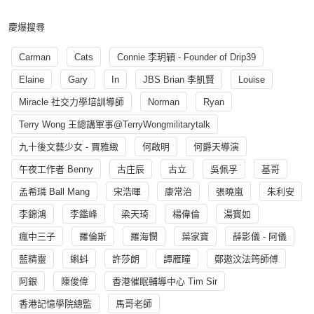
慶爆搜尋
Carman
Cats
Connie 李玥穎 - Founder of Drip39
Elaine
Gary
In
JBS Brian 李凱賢
Louise
Miracle 社交力學培訓導師
Norman
Ryan
Terry Wong 王總講軍事@TerryWongmilitarytalk
九十後文藝少女 - 賈雅緻
何啟明
何爵天導演
午夜工作者 Benny
古庄辰
古立
吳佩孚
基哥
孟希璘 Ball Mang
宋浩暉
康常治
張曉嵐
朱利安
李錦鴻
李鑑峰
梁天琦
楊偉倫
湯寳如
瘋中三子
羅倫斯
羅海憫
葉家寶
薛影儀 - 阿儀
藍精靈
蝌蚪
許莎朗
譚雁瞳
鄭遨汶法筠師傅
阿銀
陳俊偉
香港催眠輔導中心 Tim Sir
香港記憶學院總監
馬哥老師