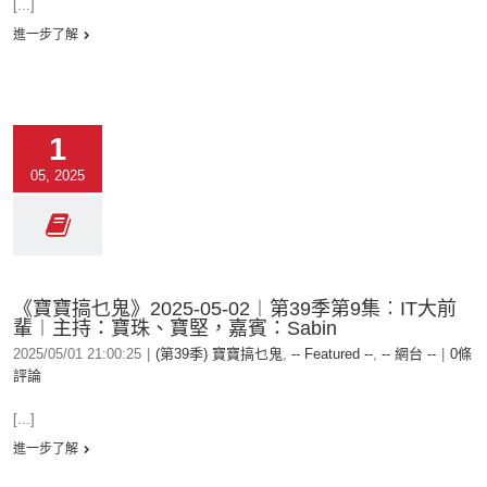
[...]
進一步了解
1
05, 2025
《寶寶搞乜鬼》2025-05-02︱第39季第9集︰IT大前
輩︱主持：寶珠、寶堅，嘉賓：Sabin
2025/05/01 21:00:25
|
(第39季) 寶寶搞乜鬼
,
-- Featured --
,
-- 網台 --
|
0條
評論
[...]
進一步了解