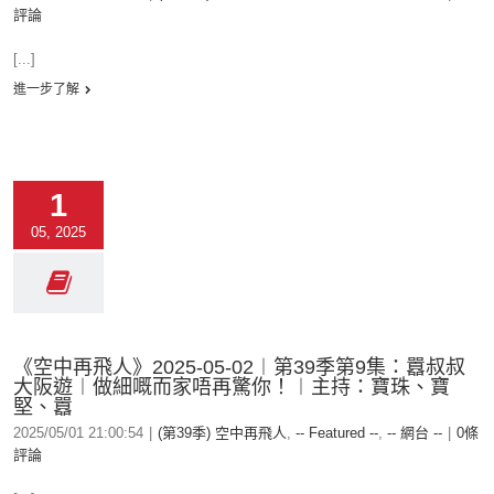
評論
[...]
進一步了解
1
05, 2025
《空中再飛人》2025-05-02︱第39季第9集：囂叔叔
大阪遊︱做細嘅而家唔再驚你！︱主持：寶珠、寶
堅、囂
2025/05/01 21:00:54
|
(第39季) 空中再飛人
,
-- Featured --
,
-- 網台 --
|
0條
評論