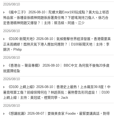
2026/08/10
《瘋中三子》 2026-08-10︱陀螺大戰Error193玩成點？黃大仙上邨恐
怖血案，係嘈音係精神問題係房署責任嗎？下碧瑤灣持刀傷人，係巧合
定香港精神問題又爆發？｜主持：蔡浩樑、阿通、江少
2026/08/10
《D100 新聞天地》2026-08-10｜氣候衝擊世界經濟發展，香港需要真
正未雨綢繆！酷熱天氣下港人應如何應對？｜D100新聞天地｜主持：李
錦洪、Philip
2026/08/10
《香港台 – 聲音專欄》 2026-08-10｜ BBC中文 為何我不後悔20多歲
就選擇結紮
2026/08/10
《D100 上綱上線》2026-08-10｜香港史上最熱！上水飆至39.8度！中
暑竟唔算工傷？前線保障何在？林超英批：暑熱警告形同虛設！｜D100
上綱上線︱主持：黃冠斌、禮賢同學、Jack
2026/08/10
《想講就講》2026-08-07｜要做美食家 Foodie，最緊要講真話，對得