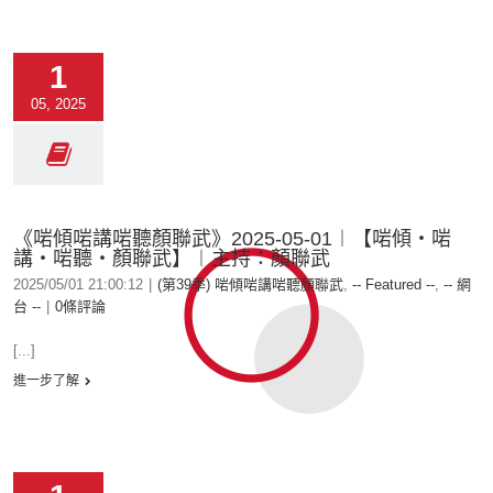
1
05, 2025
《啱傾啱講啱聽顏聯武》2025-05-01︱【啱傾‧啱
講‧啱聽‧顏聯武】︱主持：顏聯武
2025/05/01 21:00:12
|
(第39季) 啱傾啱講啱聽顏聯武
,
-- Featured --
,
-- 網
台 --
|
0條評論
[...]
進一步了解