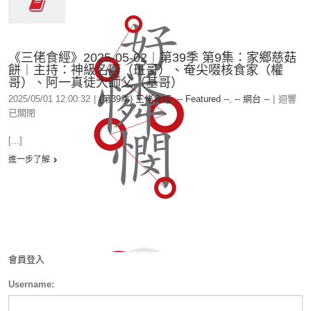
《三佬食經》2025-05-02︱第39季 第9集：家鄉慈菇
餅︱主持：神級名廚（班哥）、奄尖啜核食家（權
哥）、阿一真徒大師父（基哥）
2025/05/01 12:00:32
|
(第39季) 三佬食經
,
-- Featured --
,
-- 網台 --
|
迴響
已關閉
[...]
進一步了解
會員登入
Username: