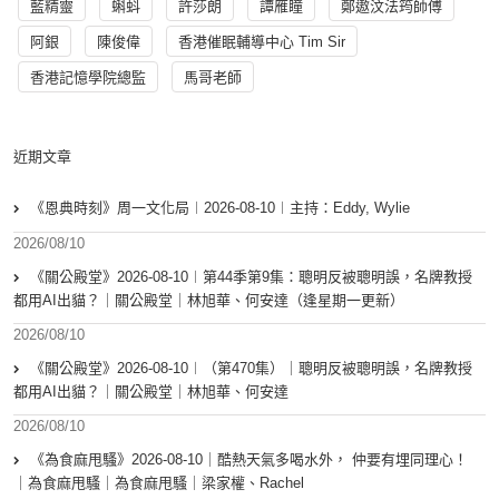
藍精靈
蝌蚪
許莎朗
譚雁瞳
鄭遨汶法筠師傅
阿銀
陳俊偉
香港催眠輔導中心 Tim Sir
香港記憶學院總監
馬哥老師
近期文章
《恩典時刻》周一文化局︱2026-08-10︱主持：Eddy, Wylie
2026/08/10
《關公殿堂》2026-08-10︱第44季第9集：聰明反被聰明誤，名牌教授
都用AI出貓？｜關公殿堂｜林旭華、何安達（逢星期一更新）
2026/08/10
《關公殿堂》2026-08-10︱（第470集）｜聰明反被聰明誤，名牌教授
都用AI出貓？｜關公殿堂｜林旭華、何安達
2026/08/10
《為食麻甩騷》2026-08-10｜酷熱天氣多喝水外， 仲要有埋同理心！
｜為食麻甩騷｜為食麻甩騷｜梁家權、Rachel