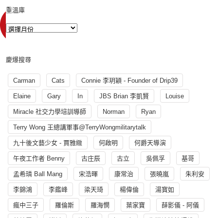
重溫庫
慶爆搜尋
Carman
Cats
Connie 李玥穎 - Founder of Drip39
Elaine
Gary
In
JBS Brian 李凱賢
Louise
Miracle 社交力學培訓導師
Norman
Ryan
Terry Wong 王總講軍事@TerryWongmilitarytalk
九十後文藝少女 - 賈雅緻
何啟明
何爵天導演
午夜工作者 Benny
古庄辰
古立
吳佩孚
基哥
孟希璘 Ball Mang
宋浩暉
康常治
張曉嵐
朱利安
李錦鴻
李鑑峰
梁天琦
楊偉倫
湯寳如
瘋中三子
羅倫斯
羅海憫
葉家寶
薛影儀 - 阿儀