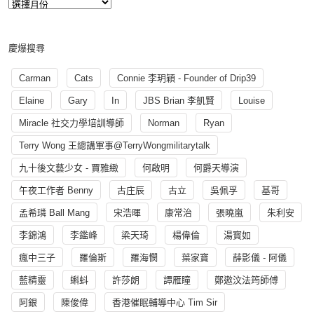
慶爆搜尋
Carman
Cats
Connie 李玥穎 - Founder of Drip39
Elaine
Gary
In
JBS Brian 李凱賢
Louise
Miracle 社交力學培訓導師
Norman
Ryan
Terry Wong 王總講軍事@TerryWongmilitarytalk
九十後文藝少女 - 賈雅緻
何啟明
何爵天導演
午夜工作者 Benny
古庄辰
古立
吳佩孚
基哥
孟希璘 Ball Mang
宋浩暉
康常治
張曉嵐
朱利安
李錦鴻
李鑑峰
梁天琦
楊偉倫
湯寳如
瘋中三子
羅倫斯
羅海憫
葉家寶
薛影儀 - 阿儀
藍精靈
蝌蚪
許莎朗
譚雁瞳
鄭遨汶法筠師傅
阿銀
陳俊偉
香港催眠輔導中心 Tim Sir