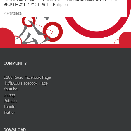
思憶往日時丨主持：何靜江、Philip Lui
2026/08/05
COMMUNITY
D100 Radio Facebook Page
上環D100 Facebook Page
Youtube
e-shop
Patreon
TuneIn
Twitter
DOWNLOAD