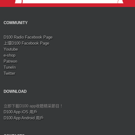
COMMUNITY
D100 Radio Facebook Page
上環D100 Facebook Page
Youtube
e-shop
Patreon
TuneIn
Twitter
DOWNLOAD
立即下載D100 app收聽精采節目！
D100 App iOS 用戶
D100 App Android 用戶