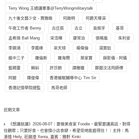
Terry Wong 王總講軍事@TerryWongmilitarytalk
九十後文藝少女 - 賈雅緻
何啟明
何爵天導演
午夜工作者 Benny
古庄辰
古立
吳佩孚
基哥
孟希璘 Ball Mang
宋浩暉
康常治
張曉嵐
朱利安
李錦鴻
李鑑峰
梁天琦
楊偉倫
湯寳如
瘋中三子
羅倫斯
羅海憫
葉家寶
薛影儀 - 阿儀
藍精靈
蝌蚪
許莎朗
譚雁瞳
鄭遨汶法筠師傅
阿銀
陳俊偉
香港催眠輔導中心 Tim Sir
香港記憶學院總監
馬哥老師
近期文章
《想講就講》2026-08-07｜要做美食家 Foodie，最緊要講真話，對得
住觀眾；只要好食，也會撐小店食肆，希望佢哋能捱得住！｜主持：馬
溱禧 Heily, 莊韻澄 Xenia, 嘉賓：雅軒 Kinki