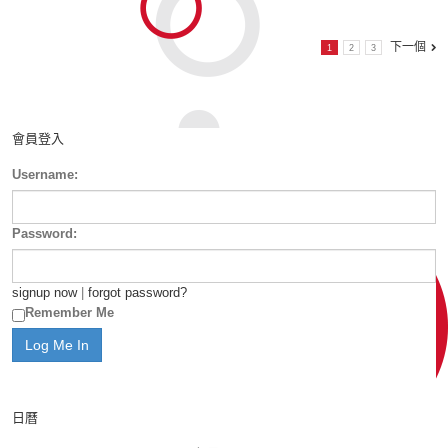
下一個
1
2
3
會員登入
Username:
Password:
signup now
|
forgot password?
Remember Me
日曆