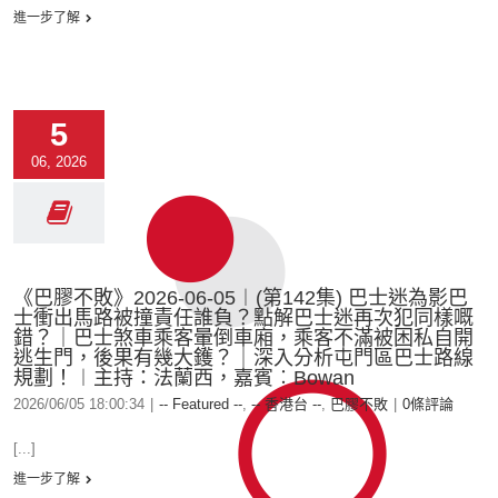
進一步了解
5
06, 2026
《巴膠不敗》2026-06-05︱(第142集) 巴士迷為影巴
士衝出馬路被撞責任誰負？點解巴士迷再次犯同樣嘅
錯？｜巴士煞車乘客暈倒車廂，乘客不滿被困私自開
逃生門，後果有幾大鑊？｜深入分析屯門區巴士路線
規劃！︱主持：法蘭西，嘉賓︰Bowan
2026/06/05 18:00:34
|
-- Featured --
,
-- 香港台 --
,
巴膠不敗
|
0條評論
[...]
進一步了解