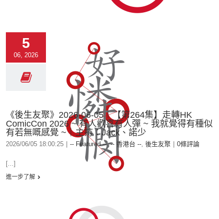
5
06, 2026
《後生友聚》2026-06-05︱【第264集】走轉HK
ComicCon 2026 ~ 有人歡喜有人彈 ~ 我就覺得有種似
有若無嘅感覺 ~｜主持：Jack、諾少
2026/06/05 18:00:25
|
-- Featured --
,
-- 香港台 --
,
後生友聚
|
0條評論
[...]
進一步了解