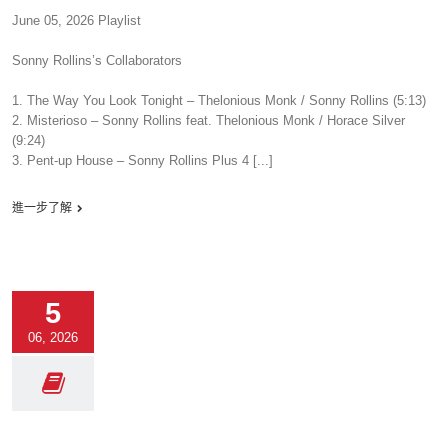
June 05, 2026 Playlist
Sonny Rollins’s Collaborators
1. The Way You Look Tonight – Thelonious Monk / Sonny Rollins (5:13)
2. Misterioso – Sonny Rollins feat. Thelonious Monk / Horace Silver
(9:24)
3. Pent-up House – Sonny Rollins Plus 4 [...]
進一步了解
5
06, 2026