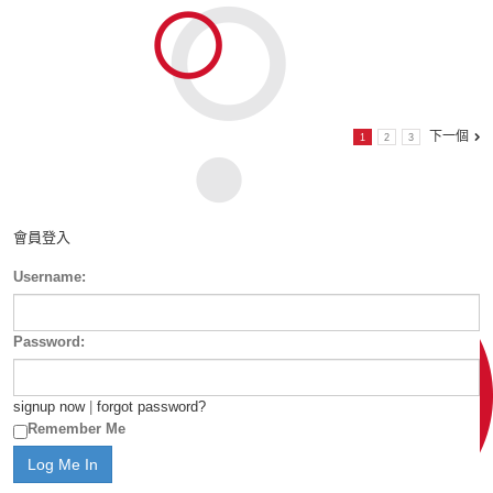
下一個
1
2
3
會員登入
Username:
Password:
signup now
|
forgot password?
Remember Me