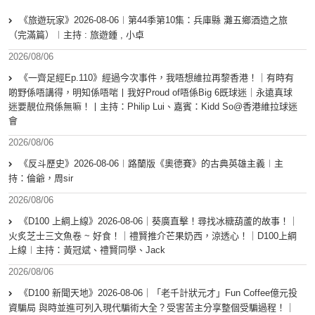
《旅遊玩家》2026-08-06︱第44季第10集：兵庫縣 灘五鄉酒造之旅
（完滿篇）︱主持 : 旅遊鍾 , 小卓
2026/08/06
《一齊足經Ep.110》經過今次事件，我唔想維拉再黎香港！｜有時有
啲野係唔講得，明知係唔啱丨我好Proud of唔係Big 6既球迷｜永遠真球
迷要靚位飛係無嘛！丨主持：Philip Lui、嘉賓：Kidd So@香港維拉球迷
會
2026/08/06
《反斗歷史》2026-08-06︱路蘭版《奧德賽》的古典英雄主義︱主
持：倫爺，周sir
2026/08/06
《D100 上綱上線》2026-08-06｜葵廣直擊！尋找冰糖葫蘆的故事！｜
火炙芝士三文魚卷 ~ 好食！｜禮賢推介芒果奶西，涼透心！｜D100上綱
上線︱主持：黃冠斌、禮賢同學、Jack
2026/08/06
《D100 新聞天地》2026-08-06｜「老千計狀元才」Fun Coffee億元投
資騙局 與時並進可列入現代騙術大全？受害苦主分享整個受騙過程！｜