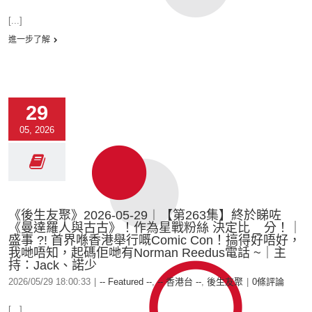
[...]
進一步了解
29
05, 2026
《後生友聚》2026-05-29︱【第263集】終於睇咗
《曼達羅人與古古》！作為星戰粉絲 決定比 _ 分！｜
盛事 ?! 首界喺香港舉行嘅Comic Con！搞得好唔好，
我哋唔知，起碼佢哋有Norman Reedus電話 ~｜主
持：Jack、諾少
2026/05/29 18:00:33
|
-- Featured --
,
-- 香港台 --
,
後生友聚
|
0條評論
[...]