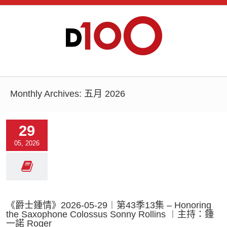
Monthly Archives:
五月 2026
29
05, 2026
《爵士鍾情》2026-05-29︱第43季13集 – Honoring
the Saxophone Colossus Sonny Rollins ︱主持：鍾
一諾 Roger