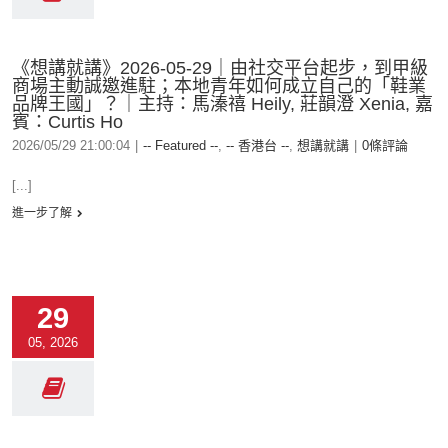
《想講就講》2026-05-29｜由社交平台起步，到甲級
商場主動誠邀進駐；本地青年如何成立自己的「鞋業
品牌王國」？｜主持：馬溱禧 Heily, 莊韻澄 Xenia, 嘉
賓：Curtis Ho
2026/05/29 21:00:04
|
-- Featured --
,
-- 香港台 --
,
想講就講
|
0條評論
[...]
進一步了解
29
05, 2026