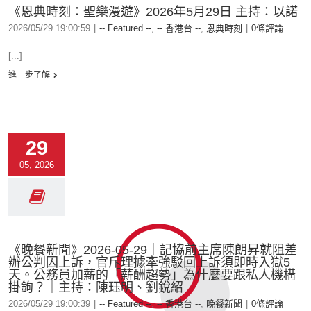
《恩典時刻：聖樂漫遊》2026年5月29日 主持：以諾
2026/05/29 19:00:59
|
-- Featured --
,
-- 香港台 --
,
恩典時刻
|
0條評論
[...]
進一步了解
29
05, 2026
《晚餐新聞》2026-05-29｜記協前主席陳朗昇就阻差
辦公判囚上訴，官斥理據牽強駁回上訴須即時入獄5
天。公務員加薪的「薪酬趨勢」為什麼要跟私人機構
掛鉤？｜主持：陳珏明、劉銳紹
2026/05/29 19:00:39
|
-- Featured --
,
-- 香港台 --
,
晚餐新聞
|
0條評論