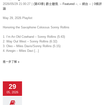
2026/05/29 21:00:27
|
(第43季) 爵士鍾情
,
-- Featured --
,
-- 網台 --
|
0條評
論
May 29, 2026 Playlist
Honoring the Saxophone Colossus Sonny Rollins
1. I’m An Old Cowhand – Sonny Rollins (5:43)
2. Way Out West – Sonny Rollins (6:32)
3. Oleo – Miles Davis/Sonny Rollins (5:15)
4. Airegin – Miles Davi [...]
進一步了解
29
05, 2026