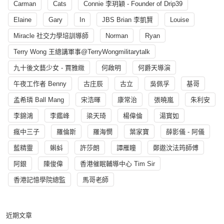
Carman
Cats
Connie 李玥穎 - Founder of Drip39
Elaine
Gary
In
JBS Brian 李凱賢
Louise
Miracle 社交力學培訓導師
Norman
Ryan
Terry Wong 王總講軍事@TerryWongmilitarytalk
九十後文藝少女 - 賈雅緻
何啟明
何爵天導演
午夜工作者 Benny
古庄辰
古立
吳佩孚
基哥
孟希璘 Ball Mang
宋浩暉
康常治
張曉嵐
朱利安
李錦鴻
李鑑峰
梁天琦
楊偉倫
湯寳如
瘋中三子
羅倫斯
羅海憫
葉家寶
薛影儀 - 阿儀
藍精靈
蝌蚪
許莎朗
譚雁瞳
鄭遨汶法筠師傅
阿銀
陳俊偉
香港催眠輔導中心 Tim Sir
香港記憶學院總監
馬哥老師
近期文章