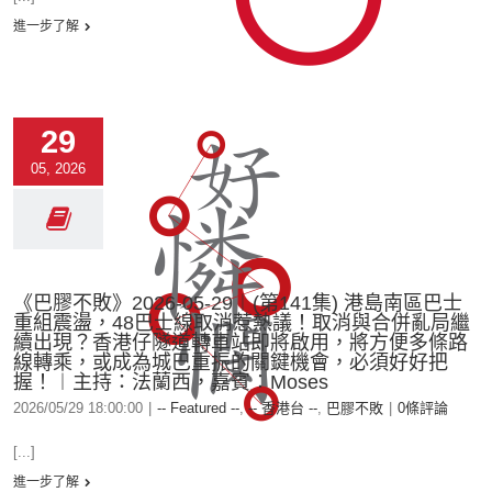
進一步了解
29
05, 2026
《巴膠不敗》2026-05-29︱(第141集) 港島南區巴士
重組震盪，48巴士線取消惹熱議！取消與合併亂局繼
續出現？香港仔隧道轉車站即將啟用，將方便多條路
線轉乘，或成為城巴重振的關鍵機會，必須好好把
握！︱主持：法蘭西，嘉賓︰Moses
2026/05/29 18:00:00
|
-- Featured --
,
-- 香港台 --
,
巴膠不敗
|
0條評論
[...]
進一步了解