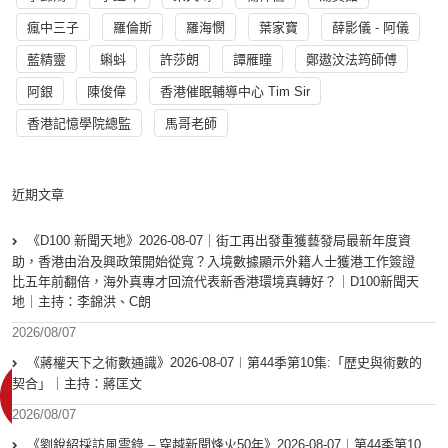
瘋中三子
羅倫斯
羅海憫
葉家寶
薛影儀 - 阿儀
藍精靈
蝌蚪
許莎朗
譚雁瞳
鄭遨汶法筠師傅
阿銀
陳俊偉
香港催眠輔導中心 Tim Sir
香港記憶學院總監
馬哥老師
近期文章
《D100 新聞天地》2026-08-07｜街工再出發重獲藝發局最新年度資
助，香港由治及興政策開始從寬？入境數據顯示外籍人士獲港工作簽證
比五年前翻倍，海外真專才回流代表新香港環境真轉好？｜D100新聞天
地｜主持：李錦洪、C朗
2026/08/07
《蔣權天下之術數通識》2026-08-07︱第44季第10集:「歴史與術數的
契合」｜主持：蔣匡文
2026/08/07
《劉銳紹採訪風雲錄 – 穿越新聞烽火50年》2026-08-07︱第44季第10