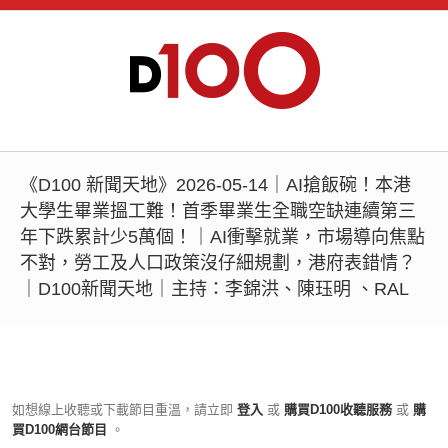
《D100 新聞天地》2026-05-14｜AI搶飯碗！本港
大學生畢業搵工難！首季畢業生全職空缺連續第三
年下跌累計少5萬個！｜AI衝擊就業，市場導向焦點
不對，勞工及人口政策沒仔細規劃，港府表錯情？
｜D100新聞天地｜主持：李錦洪、陳珏明 、RAL
如想線上收聽或下載節目重溫，請立即
登入
或
購買D100收聽服務
或
購
買D100網台節目
。