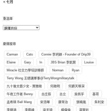
« 七月
重溫庫
慶爆搜尋
Carman
Cats
Connie 李玥穎 - Founder of Drip39
Elaine
Gary
In
JBS Brian 李凱賢
Louise
Miracle 社交力學培訓導師
Norman
Ryan
Terry Wong 王總講軍事@TerryWongmilitarytalk
九十後文藝少女 - 賈雅緻
何啟明
何爵天導演
午夜工作者 Benny
古庄辰
古立
吳佩孚
基哥
孟希璘 Ball Mang
宋浩暉
康常治
張曉嵐
朱利安
李錦鴻
李鑑峰
梁天琦
楊偉倫
湯寳如