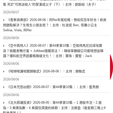
集 死於”可原諒殺人“的黎漢成父子（下）︱主持：劉銳紹（夫子）
2026/08/07
《香蕉俱樂部》2026-08-06︱阿Rei年尾結婚，預祝佢百年好合！新房
問題點解決？生唔生小朋友呢？︱主持：杜浚斌 Ben, 塔羅小公主
Selina, Viola, 阿Rei
2026/08/06
《空中再飛人》2026-08-07︱第44季第10集｜空姐飛馬尼拉掃淘寶
貨？挑戰食鴨仔蛋 + Jollibee隱藏用法！︱韓妹寧願瞓公司都唔想返韓
國？爆料航空界超嚴格階級文化！︱主持：寶珠、寶堅、Jack
2026/08/06
《啱傾啱講啱聽顏聯武》2026-08-06︱︱主持：顏聯武
2026/08/06
《日本咒怨凶間》2026-08-07︱第44季第10集：︱主持：藍秀朗
2026/08/06
《沈大師講投資》2026-08-05︱第44季第10集 – 1.港股市況，2.道
指，3.美匯指數，4.美國信貸違約掉期︱主持：沈振盈（逢星期三晚上9
點後更新！）