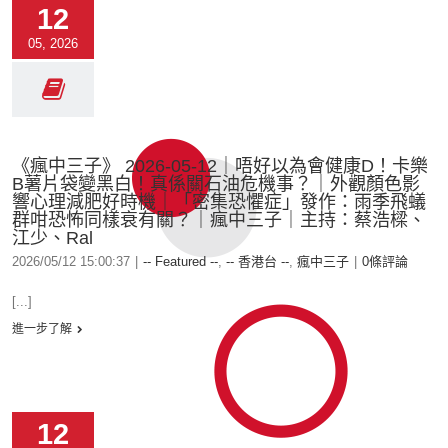
12
05, 2026
《瘋中三子》 2026-05-12｜唔好以為會健康D！卡樂
B薯片袋變黑白！真係關石油危機事？｜外觀顏色影
響心理減肥好時機｜「密集恐懼症」發作：雨季飛蟻
群咁恐怖同樣衰有關？｜瘋中三子｜主持：蔡浩樑、
江少、Ral
2026/05/12 15:00:37
|
-- Featured --
,
-- 香港台 --
,
瘋中三子
|
0條評論
[...]
進一步了解
12