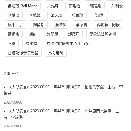
孟希璘 Ball Mang
宋浩暉
康常治
張曉嵐
朱利安
李錦鴻
李鑑峰
梁天琦
楊偉倫
湯寳如
瘋中三子
羅倫斯
羅海憫
葉家寶
薛影儀 - 阿儀
藍精靈
蝌蚪
許莎朗
譚雁瞳
鄭遨汶法筠師傅
阿銀
陳俊偉
香港催眠輔導中心 Tim Sir
香港記憶學院總監
馬哥老師
近期文章
《人間錦言》2026-08-06︱第44季 第10集E – 最後的尊嚴︱主持：李
錦洪
2026/08/06
《人間錦言》2026-08-06︱第44季 第10集C – 也無風雨也無晴︱主
持：李錦洪
2026/08/06