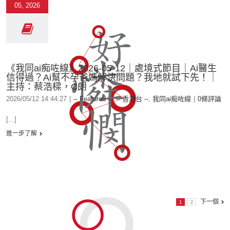
05, 2026
《我同ai痴咗線》2026-05-12｜處境式節目｜Ai醫生
信得過？Ai幫不孕爸媽解決問題？我地就試下先！｜
主持：蔡浩樑，C朗
2026/05/12 14:44:27
|
-- Featured --
,
-- 香港台 --
,
我同ai痴咗線
|
0條評論
[...]
進一步了解
下一個
1
2