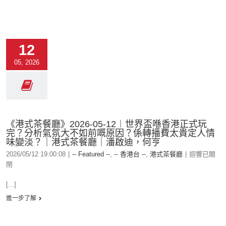
12
05, 2026
《港式茶餐廳》2026-05-12︱世界盃喺香港正式玩
完？分析氣氛大不如前嘅原因？係轉播費太貴定人情
味變淡？｜港式茶餐廳｜潘啟迪，何亨
2026/05/12 19:00:08
|
-- Featured --
,
-- 香港台 --
,
港式茶餐廳
|
迴響已關
閉
[...]
進一步了解