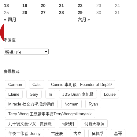
18
19
20
21
22
23
24
25
26
27
28
29
30
31
« 四月
六月 »
重溫庫
慶爆搜尋
Carman
Cats
Connie 李玥穎 - Founder of Drip39
Elaine
Gary
In
JBS Brian 李凱賢
Louise
Miracle 社交力學培訓導師
Norman
Ryan
Terry Wong 王總講軍事@TerryWongmilitarytalk
九十後文藝少女 - 賈雅緻
何啟明
何爵天導演
午夜工作者 Benny
古庄辰
古立
吳佩孚
基哥