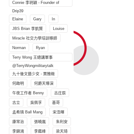
Connie 李玥穎 - Founder of
Drip39
Elaine
Gary
In
JBS Brian 李凱賢
Louise
Miracle 社交力學培訓導師
Norman
Ryan
Terry Wong 王總講軍事
@TerryWongmilitarytalk
九十後文藝少女 - 賈雅緻
何啟明
何爵天導演
午夜工作者 Benny
古庄辰
古立
吳佩孚
基哥
孟希璘 Ball Mang
宋浩暉
康常治
張曉嵐
朱利安
李錦鴻
李鑑峰
梁天琦