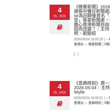
《晚餐新聞》2026-
4
謝振中獲任新聞處
sir為回歸後首名
05, 2026
官」執掌新聞處，
擔心香港新聞自由
因而改變？｜主持
明、劉銳紹
2026/05/04 19:00:28
|
--
香港台 --
,
晚餐新聞
|
0條
[...]
《恩典時刻》周一
4
2026-05-04︱主持
Wylie
05, 2026
2026/05/04 19:00:01
|
--
香港台 --
,
恩典時刻
|
0條