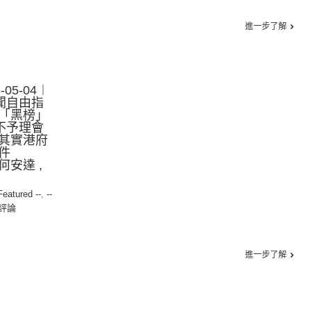
進一步了解
05-04︱
聞自由指
「黑榜」
不予理會
其實港府
件
安達 ,
 Featured --
,
--
評論
進一步了解