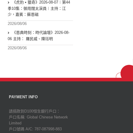
《虎豹 • 獵奇》2026-08-07︱第44
季10集：御用闊太演員︱主持：江
少，嘉賓：蘇恩磁
2026/08/06
《恩典時刻：時代論壇》2026-08-
06 主持： 羅民威、陳珏明
2026/08/06
PAYMENT INFO
請捐款到D100恒生銀行戶口：
戶口名稱: Global Chinese Network
Limited
戶口號碼 A/C: 787-087998-883