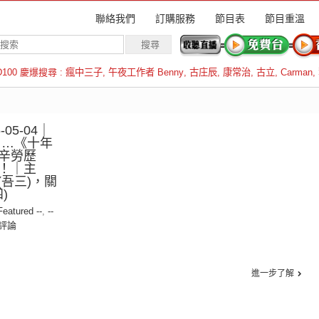
聯絡我們
訂購服務
節目表
節目重溫
D100 慶爆搜尋 :
瘋中三子
,
午夜工作者 Benny
,
古庄辰
,
康常治
,
古立
,
Carman
,
羅倫斯
05-04｜
 …《十年
辛勞歷
！｜主
(吾三)，關
)
 Featured --
,
--
評論
進一步了解