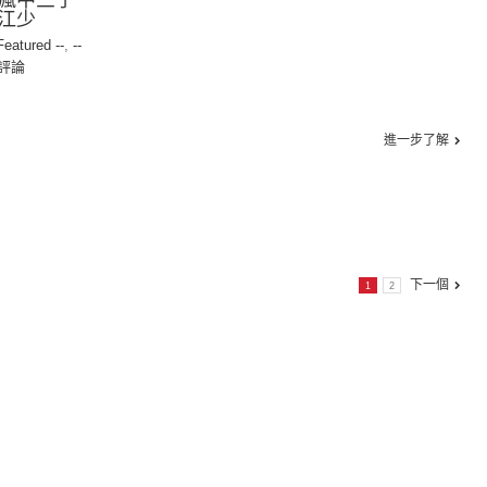
瘋中三子
江少
 Featured --
,
--
評論
進一步了解
下一個
1
2