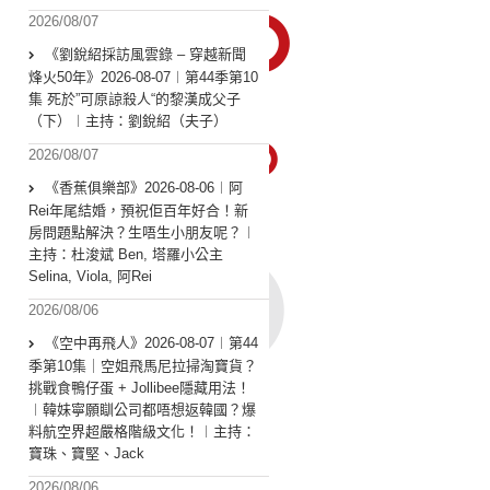
2026/08/07
《劉銳紹採訪風雲錄 – 穿越新聞
烽火50年》2026-08-07︱第44季第10
集 死於”可原諒殺人“的黎漢成父子
（下）︱主持：劉銳紹（夫子）
2026/08/07
《香蕉俱樂部》2026-08-06︱阿
Rei年尾結婚，預祝佢百年好合！新
房問題點解決？生唔生小朋友呢？︱
主持：杜浚斌 Ben, 塔羅小公主
Selina, Viola, 阿Rei
2026/08/06
《空中再飛人》2026-08-07︱第44
季第10集｜空姐飛馬尼拉掃淘寶貨？
挑戰食鴨仔蛋 + Jollibee隱藏用法！
︱韓妹寧願瞓公司都唔想返韓國？爆
料航空界超嚴格階級文化！︱主持：
寶珠、寶堅、Jack
2026/08/06