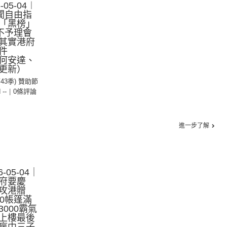
05-04︱
聞自由指
「黑榜」
不予理會
其實港府
件
何安達、
更新）
第43季) 贊助節
 --
|
0條評論
進一步了解
-05-04｜
府要慶
攻港贈
0帳篷滿
000霸氣
上樓最後