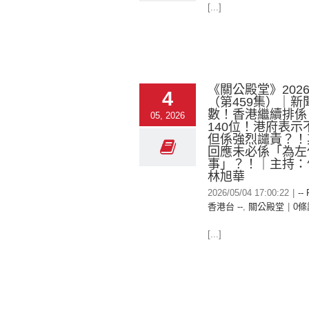
[...]
《關公殿堂》2026-
4
（第459集）｜新
數！香港繼續排係
05, 2026
140位！港府表示
但係強烈譴責？！
回應未必係「為左
事」？！｜主持：何
林旭華
2026/05/04 17:00:22
|
--
香港台 --
,
關公殿堂
|
0條
[...]