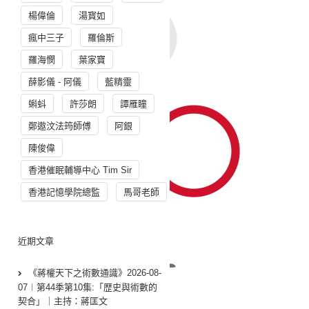
楊偉倫
湯寳如
瘋中三子
羅倫斯
羅海憫
葉家寶
薛影儀 - 阿儀
藍精靈
蝌蚪
許莎朗
譚雁瞳
鄭遨汶法筠師傅
阿銀
陳俊偉
香港催眠輔導中心 Tim Sir
香港記憶學院總監
馬哥老師
近期文章
《蔣權天下之術數通識》2026-08-
07︱第44季第10集:「歴史與術數的
契合」｜主持：蔣匡文