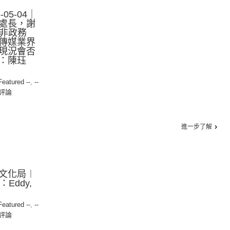
05-04｜
處長，謝
「非政務
傳媒業界
現況會否
：陳珏
 Featured --
,
--
評論
進一步了解
文化局︱
：Eddy,
 Featured --
,
--
評論