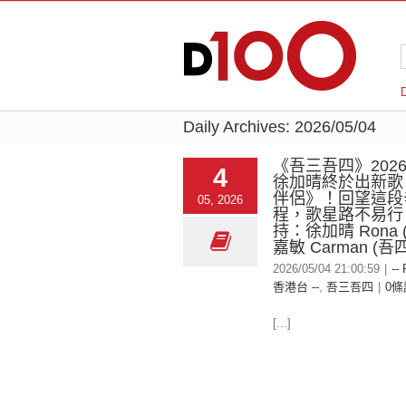
Daily Archives:
2026/05/04
《吾三吾四》2026-
4
徐加晴終於出新歌
伴侶》！回望這段
05, 2026
程，歌星路不易行
持：徐加晴 Rona 
嘉敏 Carman (吾四
2026/05/04 21:00:59
|
--
香港台 --
,
吾三吾四
|
0條
[...]