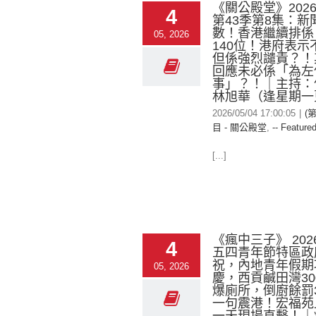
《關公殿堂》2026-
4
第43季第8集：新
數！香港繼續排係
05, 2026
140位！港府表示
但係強烈譴責？！
回應未必係「為左
事」？！｜主持：
林旭華（逢星期一
2026/05/04 17:00:05
|
(
目 - 關公殿堂
,
-- Featured
[...]
《瘋中三子》 2026
4
五四青年節特區政
祝，內地青年假期
05, 2026
慶，西貢鹹田灣30
爆廁所，倒廚餘罰3
一句震港！宏福苑