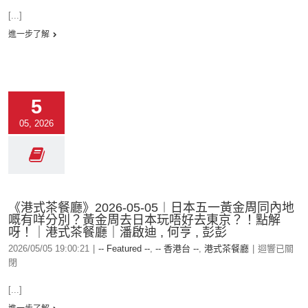
[...]
進一步了解
5
05, 2026
《港式茶餐廳》2026-05-05︱日本五一黃金周同內地
嘅有咩分別？黃金周去日本玩唔好去東京？！點解
呀！｜港式茶餐廳｜潘啟迪 , 何亨 , 彭彭
2026/05/05 19:00:21
|
-- Featured --
,
-- 香港台 --
,
港式茶餐廳
|
迴響已關
閉
[...]