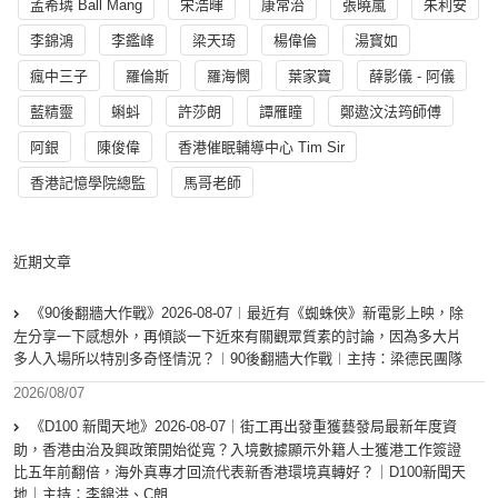
孟希璘 Ball Mang
宋浩暉
康常治
張曉嵐
朱利安
李錦鴻
李鑑峰
梁天琦
楊偉倫
湯寳如
瘋中三子
羅倫斯
羅海憫
葉家寶
薛影儀 - 阿儀
藍精靈
蝌蚪
許莎朗
譚雁瞳
鄭遨汶法筠師傅
阿銀
陳俊偉
香港催眠輔導中心 Tim Sir
香港記憶學院總監
馬哥老師
近期文章
《90後翻牆大作戰》2026-08-07︱最近有《蜘蛛俠》新電影上映，除
左分享一下感想外，再傾談一下近來有關觀眾質素的討論，因為多大片
多人入場所以特別多奇怪情況？︱90後翻牆大作戰︱主持：梁德民團隊
2026/08/07
《D100 新聞天地》2026-08-07｜街工再出發重獲藝發局最新年度資
助，香港由治及興政策開始從寬？入境數據顯示外籍人士獲港工作簽證
比五年前翻倍，海外真專才回流代表新香港環境真轉好？｜D100新聞天
地｜主持：李錦洪、C朗