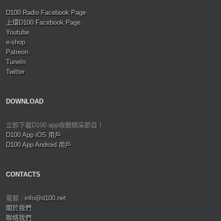
D100 Radio Facebook Page
上環D100 Facebook Page
Youtube
e-shop
Patreon
TuneIn
Twitter
DOWNLOAD
立即下載D100 app收聽精采節目！
D100 App iOS 用戶
D100 App Android 用戶
CONTACTS
電郵 :
info@d100.net
關於我們
聯絡我們