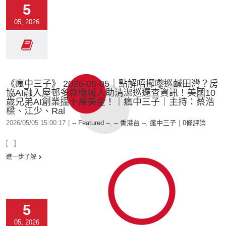
5
05, 2026
《瘋中三子》 2026-05-05｜點解唔攞嚟巡鹹田灣？房
協AI融入屋邨多款機械人助清潔巡邏查資訊！美國10
歲兄弟AI創業搵十萬美金！｜瘋中三子｜主持：蔡浩
樑、江少、Ral
2026/05/05 15:00:17
|
-- Featured --
,
-- 香港台 --
,
瘋中三子
|
0條評論
[...]
進一步了解
5
05, 2026