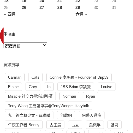
18
19
20
21
22
23
24
25
26
27
28
29
30
31
« 四月
六月 »
重溫庫
慶爆搜尋
Carman
Cats
Connie 李玥穎 - Founder of Drip39
Elaine
Gary
In
JBS Brian 李凱賢
Louise
Miracle 社交力學培訓導師
Norman
Ryan
Terry Wong 王總講軍事@TerryWongmilitarytalk
九十後文藝少女 - 賈雅緻
何啟明
何爵天導演
午夜工作者 Benny
古庄辰
古立
吳佩孚
基哥