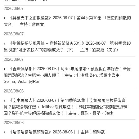
2026/08/07
《蔣權天下之術數通識》2026-08-07︱第44季第10集:「歴史與術數的
契合」｜主持：蔣匡文
2026/08/07
《劉銳紹採訪風雲錄 – 穿越新聞烽火50年》2026-08-07︱第44季第10
集 死於”可原諒殺人“的黎漢成父子（下）︱主持：劉銳紹（夫子）
2026/08/07
《香蕉俱樂部》2026-08-06︱阿Rei年尾結婚，預祝佢百年好合！新房
問題點解決？生唔生小朋友呢？︱主持：杜浚斌 Ben, 塔羅小公主
Selina, Viola, 阿Rei
2026/08/06
《空中再飛人》2026-08-07︱第44季第10集｜空姐飛馬尼拉掃淘寶
貨？挑戰食鴨仔蛋 + Jollibee隱藏用法！︱韓妹寧願瞓公司都唔想返韓
國？爆料航空界超嚴格階級文化！︱主持：寶珠、寶堅、Jack
2026/08/06
《啱傾啱講啱聽顏聯武》2026-08-06︱︱主持：顏聯武